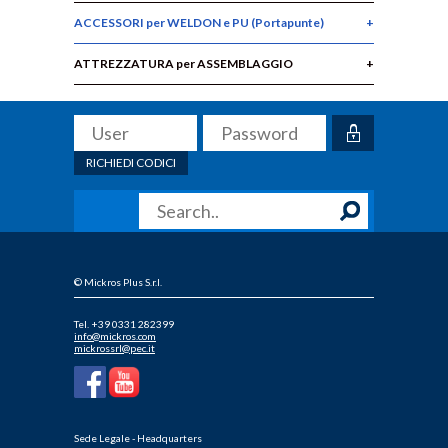
ACCESSORI per WELDON e PU (Portapunte)
ATTREZZATURA per ASSEMBLAGGIO
RICHIEDI CODICI
© Mickros Plus S.r.l.
Tel. +39 0331 282399
info@mickros.com
mickrossrl@pec.it
Sede Legale - Headquarters