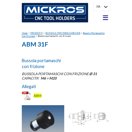
ITA
Home
>
PRODOTTI
>
BUSSOLE PER MASCHIATURA
>
Bussola Portamaschio
Con Frizione
>
Bussola portamaschi con frizione
ABM 31F
Bussola portamaschi
con frizione
BUSSOLA PORTAMASCHI CON FRIZIONE
Ø 31
CAPACITA'
M6 ÷ M20
Allegati
ABM