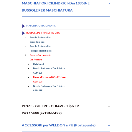
MASCHIATORI CILINDRICI-Din 1835B-E
BUSSOLE PER MASCHIATURA
MASCHIATORI CILINDRICI
BUSSOLE PER MASCHIATURA
Bussole Portamaschio
Senza Frizione
Bussole Portamaschio
Passaggio Lubrificante
Bussola Portamaschio
Con Frizione
Data Sheet
Bussola Portamaschi Con Frizione
ABM 19F
Bussola Portamaschi Con Frizione
ABM 31F
Bussola Portamaschi Con Frizione
ABM 48F
PINZE - GHIERE - CHIAVI - Tipo ER
ISO 15488 (ex DIN 6499)
ACCESSORI per WELDON e PU (Portapunte)