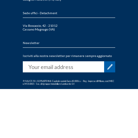
Sede uffici - Detachment
Via Boscaccio, 42 - 21012
Cassano Magnago (VA)
Newsletter
Iscriviti alla nostra newsletter per rimanere sempre aggiornato
P.IVA/CF/R.I. 02956870964- Capitale sociale Euro 60.000 i.v. - Reg. Imprese di Milano, cod. MEC
n. M314415 - Soc. del gruppo Immobiliare Lombardo Srl