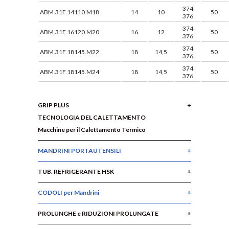
374
ABM.31F.14110.M18
14
10
50
376
374
ABM.31F.16120.M20
16
12
50
376
374
ABM.31F.18145.M22
18
14,5
50
376
374
ABM.31F.18145.M24
18
14,5
50
376
GRIP PLUS
TECNOLOGIA DEL CALETTAMENTO
Macchine per il Calettamento Termico
MANDRINI PORTAUTENSILI
TUB. REFRIGERANTE HSK
CODOLI per Mandrini
PROLUNGHE e RIDUZIONI PROLUNGATE