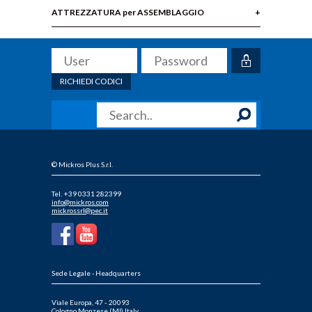
ATTREZZATURA per ASSEMBLAGGIO
RICHIEDI CODICI
© Mickros Plus S.r.l.
Tel. +39 0331 282399
info@mickros.com
mickrossrl@pec.it
Sede Legale - Headquarters
Viale Europa, 47 - 20093
Cologno Monzese (MI) Italy