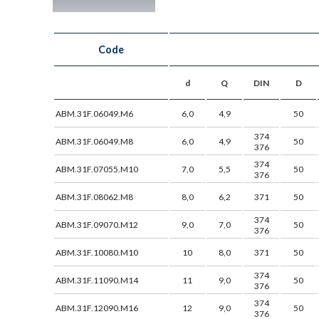
Code
d
Q
DIN
D
ABM.31F.06049.M6
6,0
4,9
50
374
ABM.31F.06049.M8
6,0
4,9
50
376
374
ABM.31F.07055.M10
7,0
5,5
50
376
ABM.31F.08062.M8
8,0
6,2
371
50
374
ABM.31F.09070.M12
9,0
7,0
50
376
ABM.31F.10080.M10
10
8,0
371
50
374
ABM.31F.11090.M14
11
9,0
50
376
374
ABM.31F.12090.M16
12
9,0
50
376