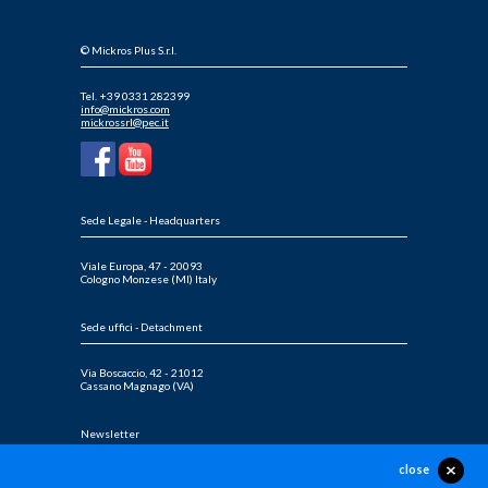
© Mickros Plus S.r.l.
Tel. +39 0331 282399
info@mickros.com
mickrossrl@pec.it
Sede Legale - Headquarters
Viale Europa, 47 - 20093
Cologno Monzese (MI) Italy
Sede uffici - Detachment
Via Boscaccio, 42 - 21012
Cassano Magnago (VA)
Newsletter
close
Iscriviti alla nostra newsletter per rimanere sempre aggiornato