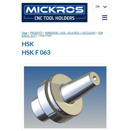
ITA
Home
>
PRODOTTI
>
MANDRINI - HSK - Din 69893 - ( ISO 12164 )
>
DIN
69893 - 6 ( F )
>
HSK F 063
HSK
HSK F 063