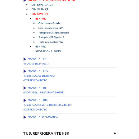
DIN 69893 - 1 ( A - C )
DIN 69893 - 5 ( E )
DIN 69893 - 6 ( F )
HSK F 063
Calettamento Standard
Calettamento Slim - 4,5°
Portapinze ER Type Standard
Portapinze ER Type H/P
Portafrese Cooling Plus
HSK F 063
LAVORAZIONE LEGNO
MANDRINI - SK
- ISO 7388-1 ( Din 69871 )
MANDRINI - SKC
- Simili ISO 7388-1 (Din 69871)
- DOPPIO CONTATTO
MANDRINI - BT
- ISO 7388-2 ( JIS-B 6339 / MAS 403 BT )
MANDRINI - BTC
- Simili ISO 7388-2 ( JIS-B 6339 / MAS 403-BT )
- DOPPIO CONTATTO
MANDRINI DIN 2080 (ISO)
TUB. REFRIGERANTE HSK