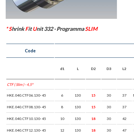
*
S
hrink
F
it
U
nit 332 - Programma
SLIM
Code
d1
L
D2
D3
L2
CTF ( Slim ) - 4,5°
HKE.040.CTF06.130- 45
6
130
15
30
37
HKE.040.CTF08.130- 45
8
130
15
30
37
HKE.040.CTF10.130- 45
10
130
18
30
42
HKE.040.CTF12.130- 45
12
130
18
30
47