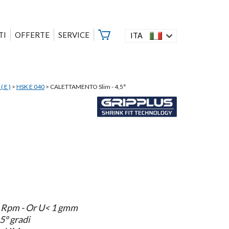
TI
OFFERTE
SERVICE
ITA
( E )
>
HSK E 040
>
CALETTAMENTO Slim - 4,5°
0 Rpm - Or U< 1 gmm
5° gradi