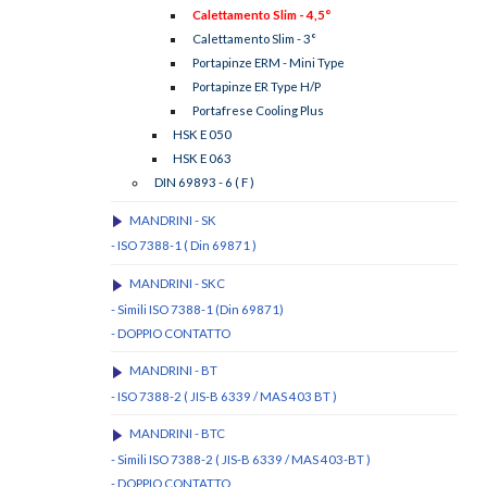
Calettamento Slim - 4,5°
Calettamento Slim - 3°
Portapinze ERM - Mini Type
Portapinze ER Type H/P
Portafrese Cooling Plus
HSK E 050
HSK E 063
DIN 69893 - 6 ( F )
MANDRINI - SK
- ISO 7388-1 ( Din 69871 )
MANDRINI - SKC
- Simili ISO 7388-1 (Din 69871)
- DOPPIO CONTATTO
MANDRINI - BT
- ISO 7388-2 ( JIS-B 6339 / MAS 403 BT )
MANDRINI - BTC
- Simili ISO 7388-2 ( JIS-B 6339 / MAS 403-BT )
- DOPPIO CONTATTO