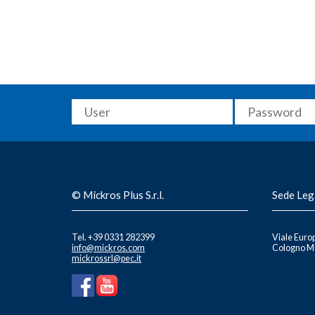
© Mickros Plus S.r.l.
Sede Leg
Tel. +39 0331 282399
Viale Europ
info@mickros.com
Cologno Mo
mickrossrl@pec.it