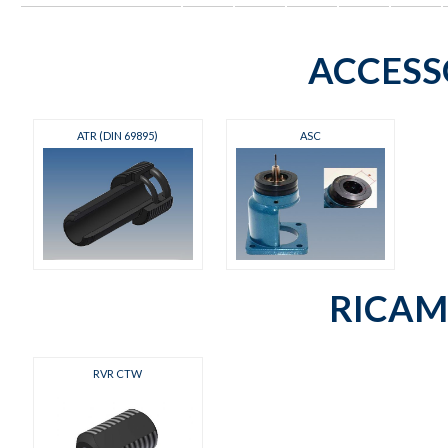
ACCESS
ATR (DIN 69895)
ASC
RICAM
RVR CTW