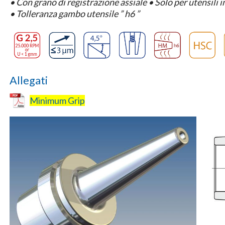
• C
on grano di registrazione assiale
•
Solo per utensili
•
Tolleranza gambo utensile ” h6 ”
Allegati
Minimum Grip