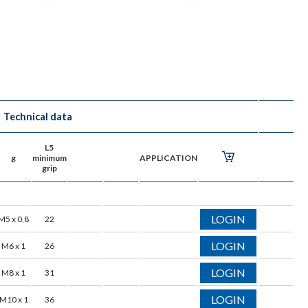
Technical data
L5
g
minimum
APPLICATION
grip
LOGIN
M5 x 0,8
22
LOGIN
M6 x 1
26
LOGIN
M8 x 1
31
LOGIN
M10 x 1
36