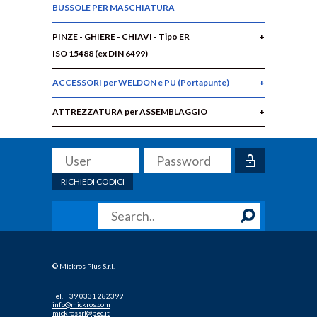
BUSSOLE PER MASCHIATURA
PINZE - GHIERE - CHIAVI - Tipo ER
ISO 15488 (ex DIN 6499)
ACCESSORI per WELDON e PU (Portapunte)
ATTREZZATURA per ASSEMBLAGGIO
RICHIEDI CODICI
© Mickros Plus S.r.l.
Tel. +39 0331 282399
info@mickros.com
mickrossrl@pec.it