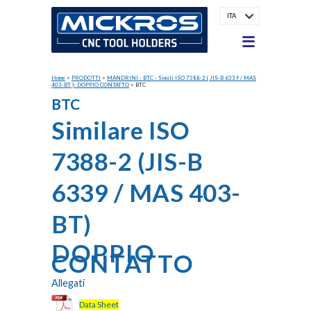
ITA
Home
>
PRODOTTI
>
MANDRINI - BTC - Simili ISO 7388-2 ( JIS-B 6339 / MAS
403-BT )- DOPPIO CONTATTO
>
BTC
BTC
Similare ISO
7388-2 (JIS-B
6339 / MAS 403-
BT)
DOPPIO
CONTATTO
Allegati
Data Sheet