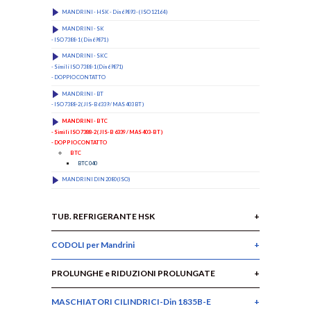
MANDRINI - HSK - Din 69893 - ( ISO 12164 )
MANDRINI - SK
- ISO 7388-1 ( Din 69871 )
MANDRINI - SKC
- Simili ISO 7388-1 (Din 69871)
- DOPPIO CONTATTO
MANDRINI - BT
- ISO 7388-2 ( JIS-B 6339 / MAS 403 BT )
MANDRINI - BTC
- Simili ISO 7388-2 ( JIS-B 6339 / MAS 403-BT )
- DOPPIO CONTATTO
BTC
BTC 040
MANDRINI DIN 2080 (ISO)
TUB. REFRIGERANTE HSK
CODOLI per Mandrini
PROLUNGHE e RIDUZIONI PROLUNGATE
MASCHIATORI CILINDRICI-Din 1835B-E