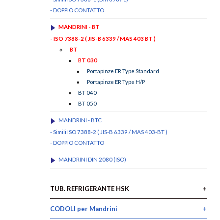
- DOPPIO CONTATTO
MANDRINI - BT
- ISO 7388-2 ( JIS-B 6339 / MAS 403 BT )
BT
BT 030
Portapinze ER Type Standard
Portapinze ER Type H/P
BT 040
BT 050
MANDRINI - BTC
- Simili ISO 7388-2 ( JIS-B 6339 / MAS 403-BT )
- DOPPIO CONTATTO
MANDRINI DIN 2080 (ISO)
TUB. REFRIGERANTE HSK
CODOLI per Mandrini