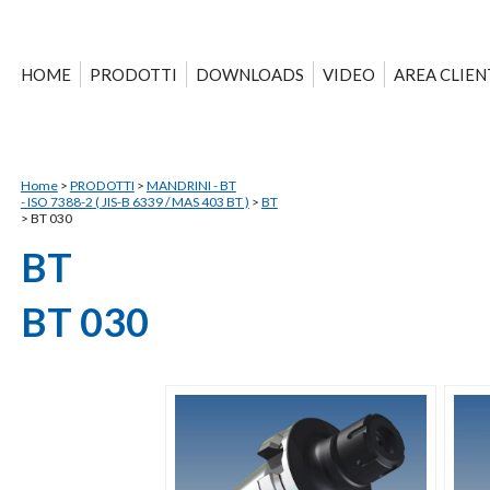
HOME
PRODOTTI
DOWNLOADS
VIDEO
AREA CLIEN
Home
>
PRODOTTI
>
MANDRINI - BT
- ISO 7388-2 ( JIS-B 6339 / MAS 403 BT )
>
BT
>
BT 030
BT
BT 030