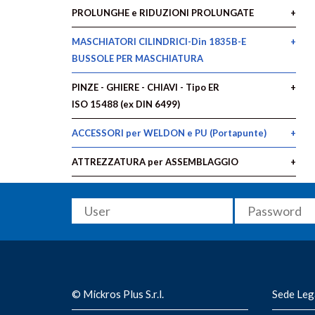
PROLUNGHE e RIDUZIONI PROLUNGATE
MASCHIATORI CILINDRICI-Din 1835B-E
BUSSOLE PER MASCHIATURA
PINZE - GHIERE - CHIAVI - Tipo ER
ISO 15488 (ex DIN 6499)
ACCESSORI per WELDON e PU (Portapunte)
ATTREZZATURA per ASSEMBLAGGIO
© Mickros Plus S.r.l.
Sede Leg