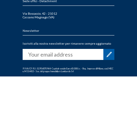
Sede uffici - Detachment
Via Boscaccio, 42 - 21012
Cassano Magnago (VA)
Newsletter
Iscriviti alla nostra newsletter per rimanere sempre aggiornato
P.IVA/CF/R.I. 02956870964- Capitale sociale Euro 60.000 i.v. - Reg. Imprese di Milano, cod. MEC
n. M314415 - Soc. del gruppo Immobiliare Lombardo Srl