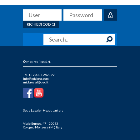
RICHIEDI CODICI
© Mickros Plus S.r.l.
Tel. +39 0331 282399
info@mickros.com
mickrossrl@pec.it
Sede Legale - Headquarters
Viale Europa, 47 - 20093
Cologno Monzese (MI) Italy