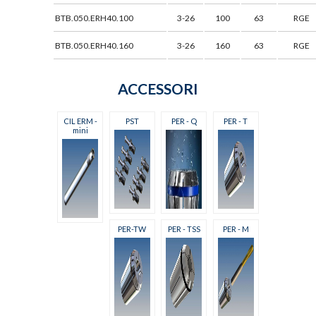
BTB.050.ERH40.100
3-26
100
63
RGE
BTB.050.ERH40.160
3-26
160
63
RGE
ACCESSORI
CIL ERM -
PST
PER - Q
PER - T
mini
PER-TW
PER - TSS
PER - M