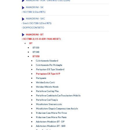
MANDRINI - HSK - Din 69893 - ( ISO 12164 )
MANDRINI - SK
- ISO 7388-1 ( Din 69871 )
MANDRINI - SKC
- Simili ISO 7388-1 (Din 69871)
- DOPPIO CONTATTO
MANDRINI - BT
- ISO 7388-2 ( JIS-B 6339 / MAS 403 BT )
BT
BT 030
BT 040
BT 050
Calettamento Standard
Calettamento Per Prolunghe
Portapinze ER Type Standard
Portapinze ER Type H/P
Portapunte
Weldon Extra Corti
Weldon-Whistle Notch
Portafrese Cooling Plus
Portafrese Combinato Con Trascinatore Mobile
Portafrese Con Flangia
Maschiatore Sincronizzato
Maschiatore Doppia Compensazione Assiale
Riduzione Cono Morse Per Frese
Riduzione Cono Morse Per Punte
Adattatore Modulare BT - DP
Adattatore Modulare BT - VAR