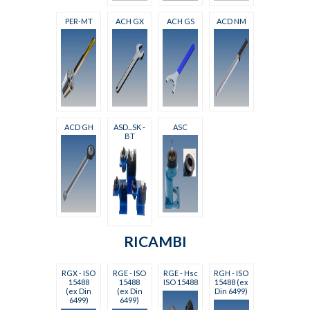
PER-MT
ACH GX
ACH GS
ACD NM
ACD GH
ASD...SK -
ASC
BT
RICAMBI
RGX - ISO
RGE - ISO
RGE - Hsc
RGH - ISO
15488
15488
ISO 15488
15488 (ex
(ex Din
(ex Din
Din 6499)
6499)
6499)