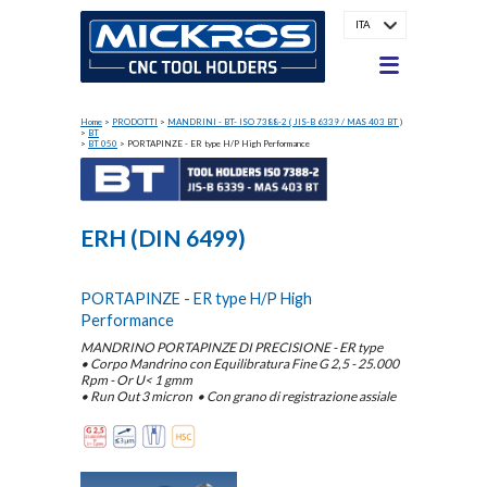
ITA
Home
>
PRODOTTI
>
MANDRINI - BT- ISO 7388-2 ( JIS-B 6339 / MAS 403 BT )
>
BT
>
BT 050
>
PORTAPINZE - ER type H/P High Performance
ERH (DIN 6499)
PORTAPINZE - ER type H/P High
Performance
MANDRINO PORTAPINZE DI PRECISIONE - ER type
•
Corpo Mandrino con Equilibratura Fine
G 2,5 - 25.000
Rpm - Or U< 1 gmm
•
Run Out 3 micron
•
Con grano di registrazione assiale