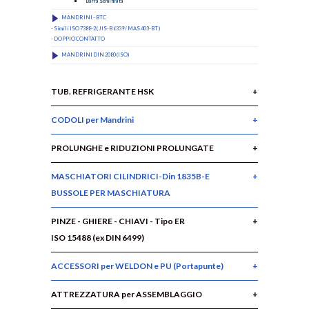
Barra Semifinita
MANDRINI - BTC
- Simili ISO 7388-2 ( JIS-B 6339 / MAS 403-BT )
- DOPPIO CONTATTO
MANDRINI DIN 2080 (ISO)
TUB. REFRIGERANTE HSK
CODOLI per Mandrini
PROLUNGHE e RIDUZIONI PROLUNGATE
MASCHIATORI CILINDRICI-Din 1835B-E
BUSSOLE PER MASCHIATURA
PINZE - GHIERE - CHIAVI - Tipo ER
ISO 15488 (ex DIN 6499)
ACCESSORI per WELDON e PU (Portapunte)
ATTREZZATURA per ASSEMBLAGGIO