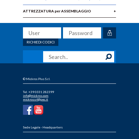
ATTREZZATURA per ASSEMBLAGGIO
RICHIEDI CODICI
© Mickros Plus S.r.l.
Tel. +39 0331 282399
info@mickros.com
mickrossrl@pec.it
Sede Legale - Headquarters