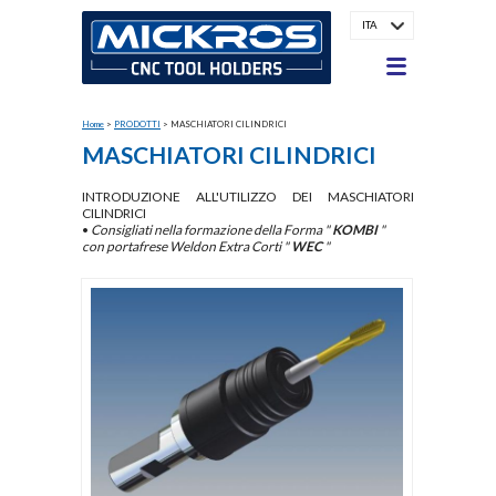
ITA
Home
>
PRODOTTI
>
MASCHIATORI CILINDRICI
MASCHIATORI CILINDRICI
INTRODUZIONE ALL'UTILIZZO DEI MASCHIATORI
CILINDRICI
•
Consigliati nella formazione della Forma "
KOMBI
"
con portafrese Weldon Extra Corti "
WEC
"