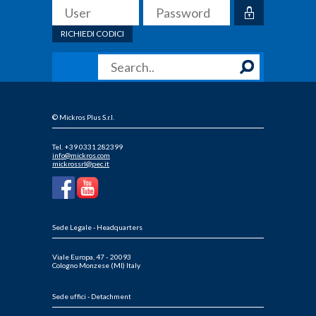
RICHIEDI CODICI
© Mickros Plus S.r.l.
Tel. +39 0331 282399
info@mickros.com
mickrossrl@pec.it
Sede Legale - Headquarters
Viale Europa, 47 - 20093
Cologno Monzese (MI) Italy
Sede uffici - Detachment