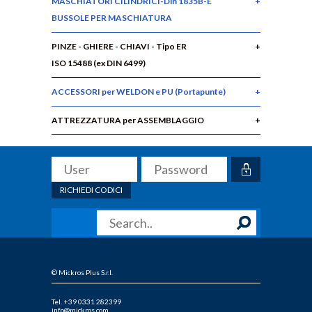
MASCHIATORI CILINDRICI-Din 1835B-E
BUSSOLE PER MASCHIATURA
PINZE - GHIERE - CHIAVI - Tipo ER
ISO 15488 (ex DIN 6499)
ACCESSORI per WELDON e PU (Portapunte)
ATTREZZATURA per ASSEMBLAGGIO
RICHIEDI CODICI
© Mickros Plus S.r.l.
Tel. +39 0331 282399
info@mickros.com