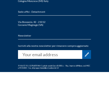
Cologno Monzese (MI) Italy
Sede uffici - Detachment
Via Boscaccio, 42 - 21012
Cassano Magnago (VA)
Newsletter
Iscriviti alla nostra newsletter per rimanere sempre aggiornato
P.IVA/CF/R.I. 02956870964- Capitale sociale Euro 60.000 i.v. - Reg. Imprese di Milano, cod. MEC
n. M314415 - Soc. del gruppo Immobiliare Lombardo Srl