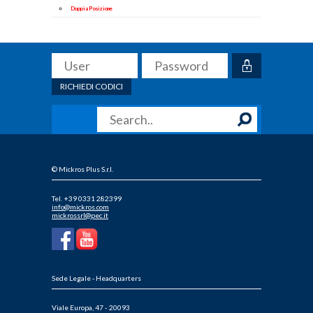
Doppia Posizione
RICHIEDI CODICI
© Mickros Plus S.r.l.
Tel. +39 0331 282399
info@mickros.com
mickrossrl@pec.it
Sede Legale - Headquarters
Viale Europa, 47 - 20093