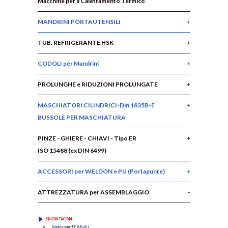
Macchine per il Calettamento Termico
MANDRINI PORTAUTENSILI
TUB. REFRIGERANTE HSK
CODOLI per Mandrini
PROLUNGHE e RIDUZIONI PROLUNGATE
MASCHIATORI CILINDRICI-Din 1835B-E
BUSSOLE PER MASCHIATURA
PINZE - GHIERE - CHIAVI - Tipo ER
ISO 15488 (ex DIN 6499)
ACCESSORI per WELDON e PU (Portapunte)
ATTREZZATURA per ASSEMBLAGGIO
SMONTACONI
Smontaconi 90° A Rulli