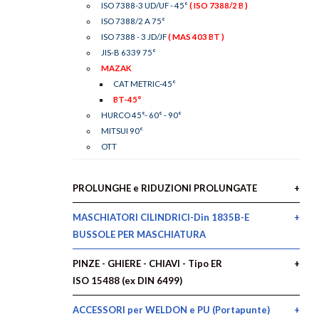
ISO 7388-3 UD/UF - 45°
( ISO 7388/2 B )
ISO 7388/2 A 75°
ISO 7388 - 3 JD/JF
( MAS 403 BT )
JIS-B 6339 75°
MAZAK
CAT METRIC-45°
BT-45°
HURCO 45°- 60° - 90°
MITSUI 90°
OTT
PROLUNGHE e RIDUZIONI PROLUNGATE
MASCHIATORI CILINDRICI-Din 1835B-E
BUSSOLE PER MASCHIATURA
PINZE - GHIERE - CHIAVI - Tipo ER
ISO 15488 (ex DIN 6499)
ACCESSORI per WELDON e PU (Portapunte)