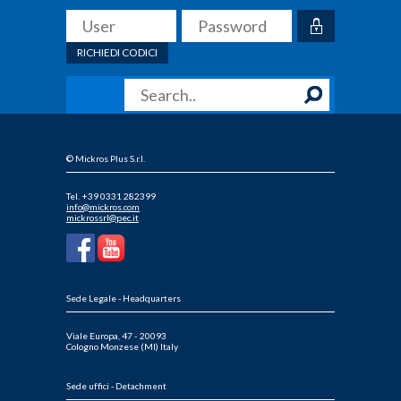
RICHIEDI CODICI
© Mickros Plus S.r.l.
Tel. +39 0331 282399
info@mickros.com
mickrossrl@pec.it
Sede Legale - Headquarters
Viale Europa, 47 - 20093
Cologno Monzese (MI) Italy
Sede uffici - Detachment