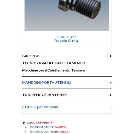
HURCO 45°
Doppio O-ring
GRIP PLUS
TECNOLOGIA DEL CALETTAMENTO
Macchine per il Calettamento Termico
MANDRINI PORTAUTENSILI
TUB. REFRIGERANTE HSK
CODOLI per Mandrini
CODOLI Per MANDRINI
ISO 7388-3 AD/AF - 75°
( Din 69872 )
ISO 7388-3 UD/UF - 45°
( ISO 7388/2 B )