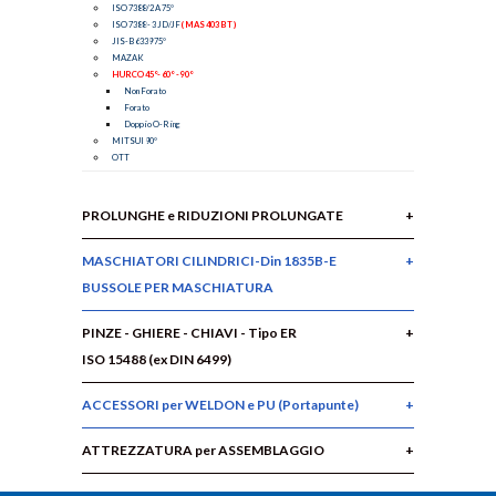
ISO 7388/2 A 75°
ISO 7388 - 3 JD/JF
( MAS 403 BT )
JIS-B 6339 75°
MAZAK
HURCO 45°- 60° - 90°
Non Forato
Forato
Doppio O-Ring
MITSUI 90°
OTT
PROLUNGHE e RIDUZIONI PROLUNGATE
MASCHIATORI CILINDRICI-Din 1835B-E
BUSSOLE PER MASCHIATURA
PINZE - GHIERE - CHIAVI - Tipo ER
ISO 15488 (ex DIN 6499)
ACCESSORI per WELDON e PU (Portapunte)
ATTREZZATURA per ASSEMBLAGGIO