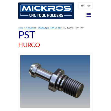
ITA
Home
>
PRODOTTI
>
CODOLI per MANDRINI
>
HURCO 45°- 60° - 90°
PST
HURCO