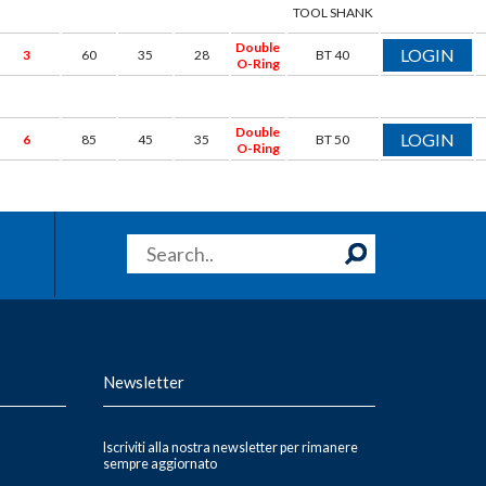
TOOL SHANK
Double
LOGIN
3
60
35
28
BT 40
O-Ring
Double
LOGIN
6
85
45
35
BT 50
O-Ring
Newsletter
Iscriviti alla nostra newsletter per rimanere
sempre aggiornato