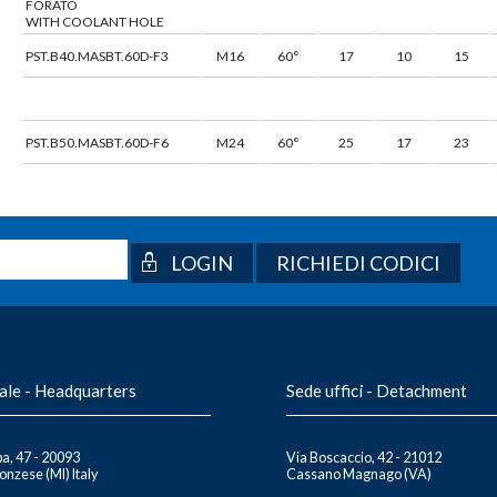
FORATO
WITH COOLANT HOLE
PST.B40.MASBT.60D-F3
M16
60°
17
10
15
PST.B50.MASBT.60D-F6
M24
60°
25
17
23
RICHIEDI CODICI
ale - Headquarters
Sede uffici - Detachment
a, 47 - 20093
Via Boscaccio, 42 - 21012
nzese (MI) Italy
Cassano Magnago (VA)