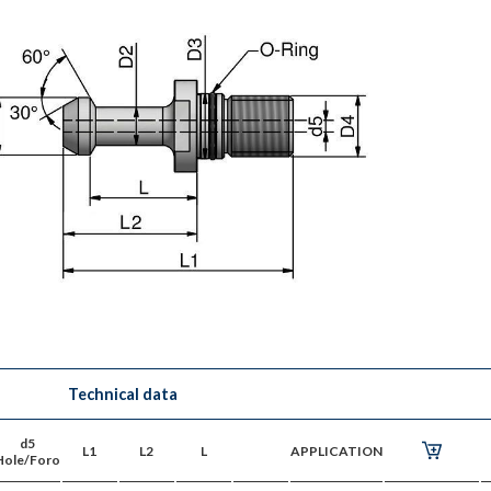
Technical data
d5
L1
L2
L
APPLICATION
Hole/Foro