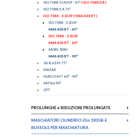
ISO 7388-3 UD/UF - 45°
( ISO 7388/2 B )
ISO 7388/2 A 75°
ISO 7388 - 3 JD/JF
( MAS 403 BT )
ISO 7388 - 3 JD/JF
MAS 403 BT - 45°
ISO 7388 - 3 JD/JF
MAS 403 BT - 60°
MORI- SEIKI
MAS 403 BT - 90°
JIS-B 6339 75°
MAZAK
HURCO 45°- 60° - 90°
MITSUI 90°
OTT
PROLUNGHE e RIDUZIONI PROLUNGATE
MASCHIATORI CILINDRICI-Din 1835B-E
BUSSOLE PER MASCHIATURA