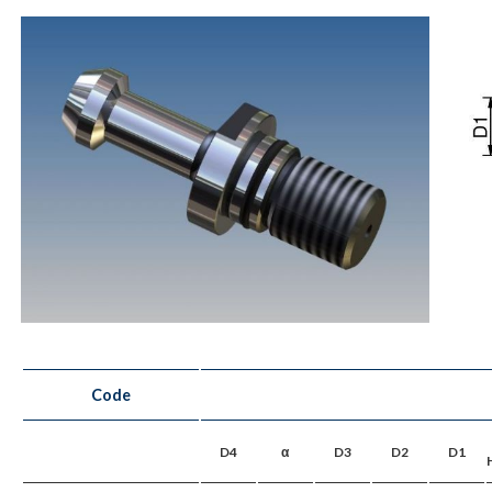
Code
D4
α
D3
D2
D1