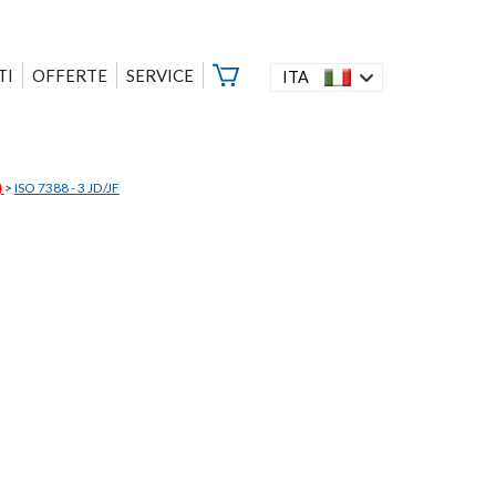
TI
OFFERTE
SERVICE
ITA
)
>
ISO 7388 - 3 JD/JF