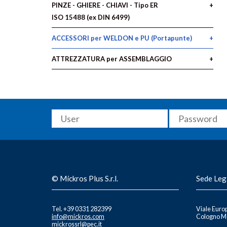
PINZE - GHIERE - CHIAVI - Tipo ER
ISO 15488 (ex DIN 6499)
ACCESSORI per WELDON e PU (Portapunte)
ATTREZZATURA per ASSEMBLAGGIO
© Mickros Plus S.r.l.
Sede Leg
Tel. +39 0331 282399
Viale Europ
info@mickros.com
Cologno Mo
mickrossrl@pec.it