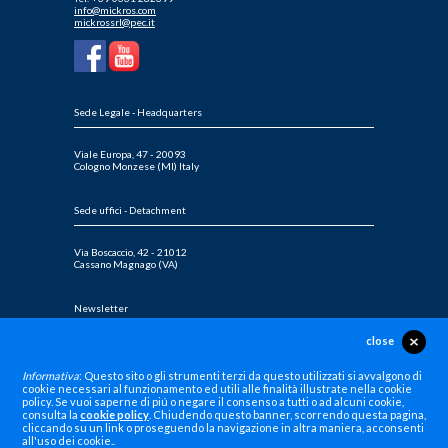
info@mickros.com
mickrossrl@pec.it
Sede Legale - Headquarters
Viale Europa, 47 - 20093
Cologno Monzese (MI) Italy
Sede uffici - Detachment
Via Boscaccio, 42 - 21012
Cassano Magnago (VA)
Newsletter
close
Iscriviti alla nostra newsletter per rimanere sempre aggiornato
Informativa
: Questo sito o gli strumenti terzi da questo utilizzati si avvalgono di
cookie necessari al funzionamento ed utili alle finalità illustrate nella cookie
policy. Se vuoi saperne di piú o negare il consenso a tutti o ad alcuni cookie,
consulta la
cookie policy
. Chiudendo questo banner, scorrendo questa pagina,
cliccando su un link o proseguendo la navigazione in altra maniera, acconsenti
P.IVA/CF/R.I. 02956870964- Capitale sociale Euro 60.000 i.v. - Reg. Imprese di Milano, cod. MEC
all'uso dei cookie..
n. M314415 - Soc. del gruppo Immobiliare Lombardo Srl