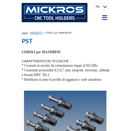
ITA
Home
>
PRODOTTI
>
CODOLI per MANDRINI
PST
CODOLI per MANDRINI
CARATTERISTICHE TECNICHE:
* Costruiti in acciaio da cementazione legati al NiCrMo
* Cementati profondità 0,5-0,7 mm; temprati, rinvenuti, sabbiati
e bruniti HRC 58±2
* Rettificati su tutto il profilo di aggancio e sede mandrino